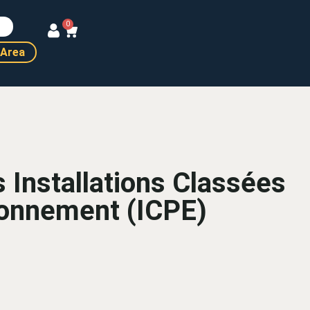
0
Area
s Installations Classées
ronnement (ICPE)