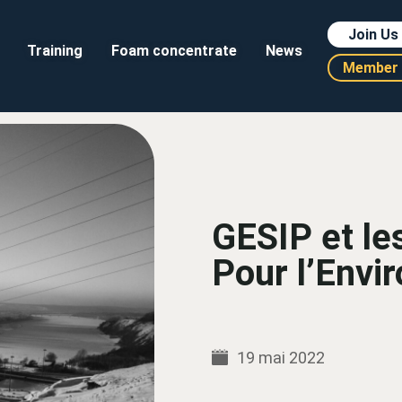
Join Us
Training
Foam concentrate
News
Member 
GESIP et le
Pour l’Envi
19 mai 2022