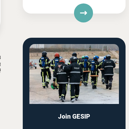
s
e
?
Join GESIP