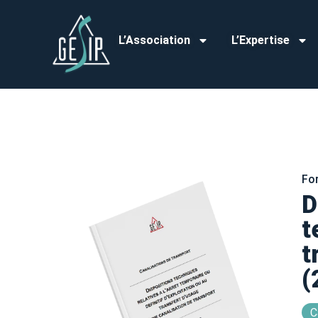
L’Association
L’Expertise
Fo
D
t
t
(
C