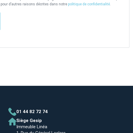
t pour d’autres raisons décrites dans notre
politique de confidentialité
.
01 44 82 72 74
Siège Gesip
Immeuble Linéa