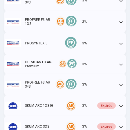
3%
Actif
3×3
PROFREE F3 AR
3%
Actif
1X3
PROSYNTEX 3
3%
Actif
HURACAN F3 AR-
3%
Actif
Premium
PROFREE F3 AR
3%
Actif
3×3
SKUM ARC 1X3 IG
3%
Expirée
SKUM ARC 3X3
3%
Expirée