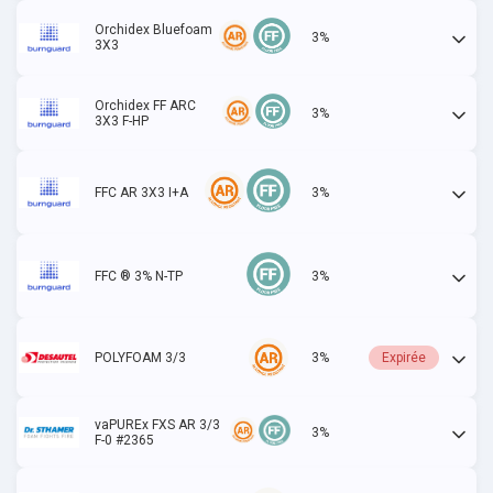
Orchidex Bluefoam
3%
Actif
3X3
Orchidex FF ARC
3%
Actif
3X3 F-HP
FFC AR 3X3 I+A
3%
Actif
FFC ® 3% N-TP
3%
Actif
POLYFOAM 3/3
3%
Expirée
vaPUREx FXS AR 3/3
3%
Actif
F-0 #2365