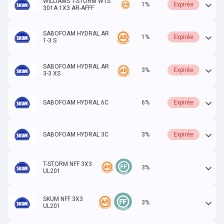
WILLIAMS T-STORM WTS
1%
Expirée
301A 1X3 AR-AFFF
SABOFOAM HYDRAL AR
1%
Expirée
1-3 S
SABOFOAM HYDRAL AR
3%
Expirée
3-3 XS
SABOFOAM HYDRAL 6C
6%
Expirée
SABOFOAM HYDRAL 3C
3%
Expirée
T-STORM NFF 3X3
3%
Actif
UL201
SKUM NFF 3X3
3%
Actif
UL201