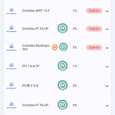
Orchidex AFFF 1% F
1%
Expirée
Orchidex FF 3% HP
3%
Expirée
Orchidex Bluefoam
3%
Expirée
3X3
FFC 1% N-TP
1%
Actif
FFC® 3 % N
3%
Actif
Orchidex FF 3% HP
3%
Actif