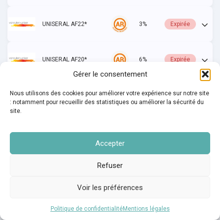
UNISERAL AF22*
3%
Expirée
UNISERAL AF20*
6%
Expirée
Gérer le consentement
Nous utilisons des cookies pour améliorer votre expérience sur notre site
UNISERAL A106 A4P
6%
Expirée
: notamment pour recueillir des statistiques ou améliorer la sécurité du
site.
UNISERAL C6 AF22*
3%
Expirée
Accepter
Refuser
UNISERAL C6 AF20*
3%
Expirée
Voir les préférences
UNISERAL C6 A106 A4P
6%
Expirée
Politique de confidentialité
Mentions légales
Français