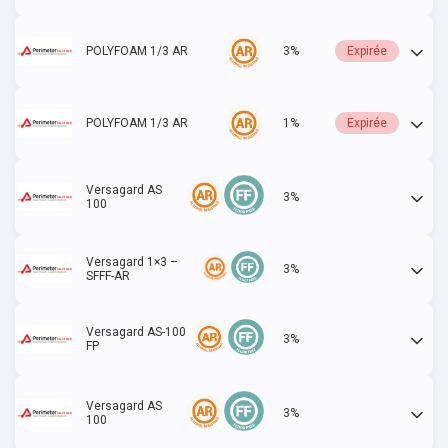
POLYFOAM 1/3 AR
3%
Expirée
POLYFOAM 1/3 AR
1%
Expirée
Versagard AS
3%
Actif
100
Versagard 1×3 –
3%
Actif
SFFF-AR
Versagard AS-100
3%
Actif
FP
Versagard AS
3%
Actif
100