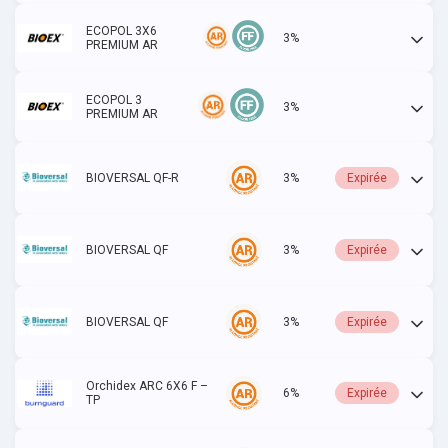
ECOPOL 3X6
3%
Actif
PREMIUM AR
ECOPOL 3
3%
Actif
PREMIUM AR
BIOVERSAL QF-R
3%
Expirée
BIOVERSAL QF
3%
Expirée
BIOVERSAL QF
3%
Expirée
Orchidex ARC 6X6 F –
6%
Expirée
TP