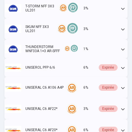
T-STORM NFF 3X3
3%
Actif
UL201
SKUM NFF 3X3
3%
Actif
UL201
THUNDERSTORM
1%
Actif
WNF33A 1×3 AR-SFFF
UNISEROL PFP 6/6
6%
Expirée
UNISERAL C6 A106 A4P
6%
Expirée
UNISERAL C6 AF22*
3%
Expirée
UNISERAL C6 AF20*
6%
Expirée