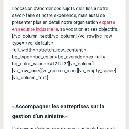
L’occasion d’aborder des sujets clés liés à notre
savoir-faire et notre expérience, mais aussi de
présenter plus en détail notre organisation
experte
en sécurité industrielle
, sa vocation et ses objectifs.
[/vc_column_text][/vc_column][/vc_row][vc_row
type= »vc_default »
full_width= »stretch_row_content »
bg_type= »bg_color » bg_override= »ex-full »
bg_color_value= »#f2f2f2″][vc_column]
[vc_row_inner][vc_column_inner][vc_empty_space]
[vc_column_text]
« Accompagner les entreprises sur la
gestion d’un sinistre »
L’interview, réalisée directement sur le plateau de la